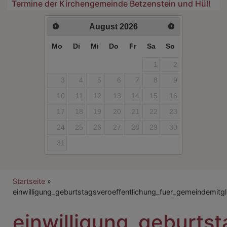
Termine der Kirchengemeinde Betzenstein und Hüll
August
2026
Mo
Di
Mi
Do
Fr
Sa
So
1
2
3
4
5
6
7
8
9
10
11
12
13
14
15
16
17
18
19
20
21
22
23
24
25
26
27
28
29
30
31
Breadcrumb
Startseite
einwilligung_geburtstagsveroeffentlichung_fuer_gemeindemitgl
einwilligung_geburts