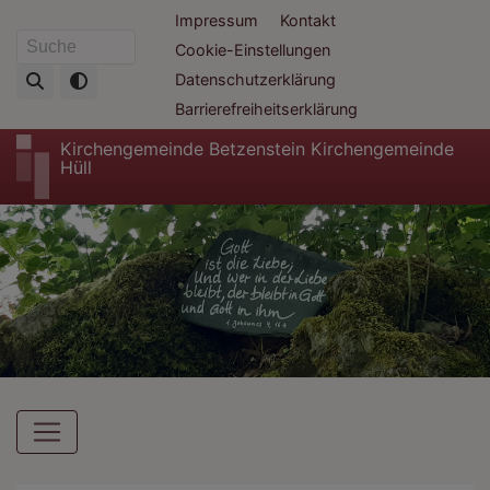
Direkt
Fußbereichsmenü
Impressum
Kontakt
zum
Cookie-Einstellungen
Suche
Inhalt
Datenschutzerklärung
Barrierefreiheitserklärung
Kirchengemeinde Betzenstein Kirchengemeinde
Hüll
Hauptnavigation