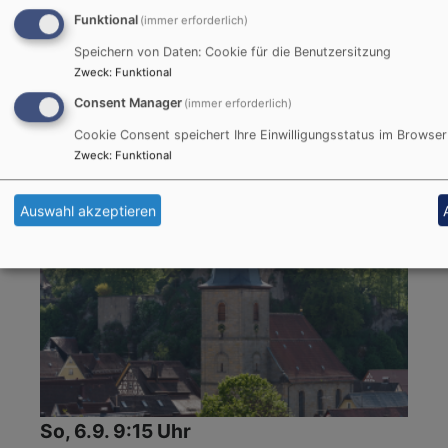
Funktional
(immer erforderlich)
So, 30.8. 18:30 Uhr
Speichern von Daten: Cookie für die Benutzersitzung
Gottesdienst
Zweck
:
Funktional
Pfarrerin Gerlinde Lauterbach
Consent Manager
(immer erforderlich)
Hüll
St. Martinskirche Hüll
13. So. n. Trinitatis
Cookie Consent speichert Ihre Einwilligungsstatus im Browser
Zweck
:
Funktional
Auswahl akzeptieren
So, 6.9. 9:15 Uhr