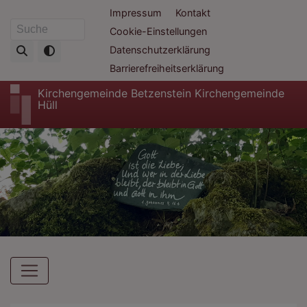
Direkt
Fußbereichsmenü
Impressum
Kontakt
zum
Cookie-Einstellungen
Suche
Inhalt
Datenschutzerklärung
Barrierefreiheitserklärung
Kirchengemeinde Betzenstein Kirchengemeinde
Hüll
Hauptnavigation