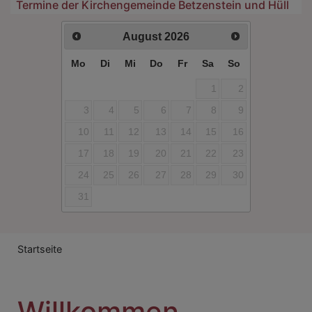
Termine der Kirchengemeinde Betzenstein und Hüll
August
2026
Mo
Di
Mi
Do
Fr
Sa
So
1
2
3
4
5
6
7
8
9
10
11
12
13
14
15
16
17
18
19
20
21
22
23
24
25
26
27
28
29
30
31
Breadcrumb
Startseite
Willkommen