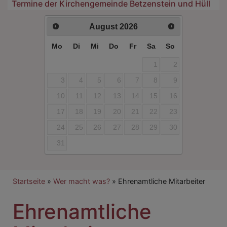
Termine der Kirchengemeinde Betzenstein und Hüll
August
2026
Mo
Di
Mi
Do
Fr
Sa
So
1
2
3
4
5
6
7
8
9
10
11
12
13
14
15
16
17
18
19
20
21
22
23
24
25
26
27
28
29
30
31
Breadcrumb
Startseite
Wer macht was?
Ehrenamtliche Mitarbeiter
Ehrenamtliche