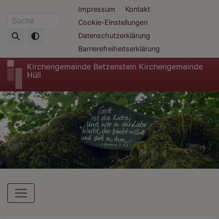
Direkt
Fußbereichsmenü
Impressum
Kontakt
zum
Cookie-Einstellungen
Suche
Inhalt
Datenschutzerklärung
Barrierefreiheitserklärung
Kirchengemeinde Betzenstein Kirchengemeinde
Hüll
Hauptnavigation