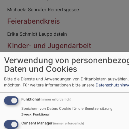
Michaela Schrüfer Reipertsgesee
Feierabendkreis
Erika Schmidt Leupoldstein
Kinder- und Jugendarbeit
Verwendung von personenbezo
Sonja Zeilinger
Daten und Cookies
Kindergottesdienst
Bitte die Dienste und Anwendungen von Drittanbietern auswählen,
Kigo-Team
möchten.
Für weitere Informationen bitte unsere
Datenschutzhinw
Funktional
(immer erforderlich)
Speichern von Daten: Cookie für die Benutzersitzung
Zweck
:
Funktional
Tageslosung
Consent Manager
(immer erforderlich)