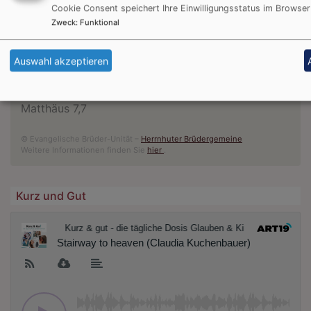
Cookie Consent speichert Ihre Einwilligungsstatus im Browser
Du bist der Gott, der mir hilft; täglich harre ich auf
Zweck
:
Funktional
dich.
Psalm 25,5
Auswahl akzeptieren
Bittet, so wird euch gegeben; suchet, so werdet ihr
finden; klopfet an, so wird euch aufgetan.
Matthäus 7,7
© Evangelische Brüder-Unität –
Herrnhuter Brüdergemeine
Weitere Informationen finden Sie
hier
.
Kurz und Gut